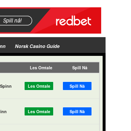
inn
Norsk Casino Guide
Les Omtale
Spill Nå
 Spinn
Les Omtale
Spill Nå
pinn
Les Omtale
Spill Nå