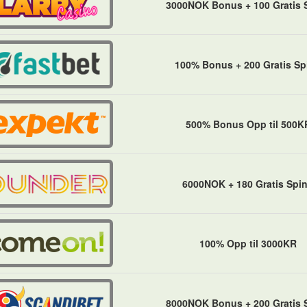
3000NOK Bonus + 100 Gratis 
100% Bonus + 200 Gratis Sp
500% Bonus Opp til 500K
6000NOK + 180 Gratis Spi
100% Opp til 3000KR
8000NOK Bonus + 200 Gratis 