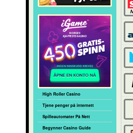
High Roller Casino
Tjene penger på internett
Spilleautomater På Nett
Begynner Casino Guide