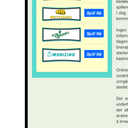
besøke
spille
I dag,
Spill Nå
komme 
Ingen 
Spill Nå
lottem
dagens
bransj
starte
Spill Nå
kasino
Online
omstri
unngå 
stedet
Det er
underh
det al
anstre
å inns