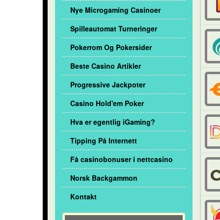
Nye Microgaming Casinoer
Spilleautomat Turneringer
Pokerrom Og Pokersider
Beste Casino Artikler
Progressive Jackpoter
Casino Hold'em Poker
Hva er egentlig iGaming?
Tipping På Internett
Få casinobonuser i nettcasino
Norsk Backgammon
Kontakt