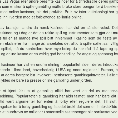
 Las Vegas eller andre berømte kasinoer for å tilfredsstille deres gam
re som ønsker å spille gambling måtte bruke store penger for å besøk
 med online kasinoer, ble det praktisk. Bruk av internettteknologi har
inn i verden med et forbløffende spillmiljø online.
av bransjen andre da norsk kasinoet har vist en så stor vekst. Det s
askinen og i dag er det en rekke spill og instrumenter som gjør det mul
 tid er så mange nye spill blitt innlemmet i kasino som de fleste a
en eksisterer fra mange år, anbefales det alltid å spille spillet samvitt
r spillet, må du kontrollere hvor mye beløp du har råd til å tape og
 og online kasino er en veldig god behandling for angst og spenning hvis
 kasinoer har vist en enorm økning i popularitet siden deres introduks
dende i flere land, hovedsakelig i USA og noen regioner i Europa, hv
at deres borgere blir involvert i nettbaserte gamblingaktiviteter. I alle ti
 lyktes de bare i å presse online gambling under jorden.
 et kjent faktum at gambling alltid har vært en del av menneskeli
oldning. Populariteten til gambling har aldri falmet, men har bare ø
ltid vært argumenter for enten å forby eller regulere det. Til slutt, 
ngelser for å forby gambling og i stedet brukt det som en inntektskild
e at hundrevis av millioner i potensielle skattepenger blir bortkastet ve