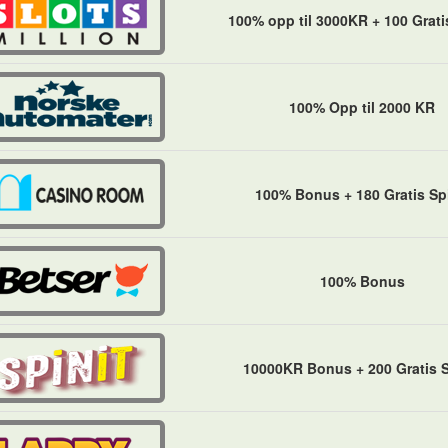
100% opp til 3000KR + 100 Grati
100% Opp til 2000 KR
100% Bonus + 180 Gratis Sp
100% Bonus
10000KR Bonus + 200 Gratis 